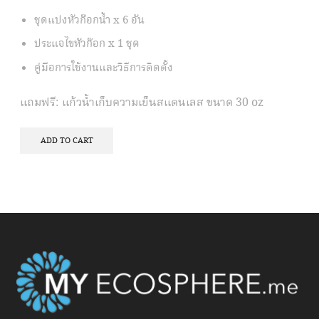
ชุดแปงหัวก๊อกน้ำ x 6 อัน
ประแจไขหัวก๊อก x 1 ชุด
คู่มือการใช้งานและวิธีการติดตั้ง
แถมฟรี: แก้วน้ำเก็บความเย็นสแตนเลส ขนาด 30 oz
ADD TO CART