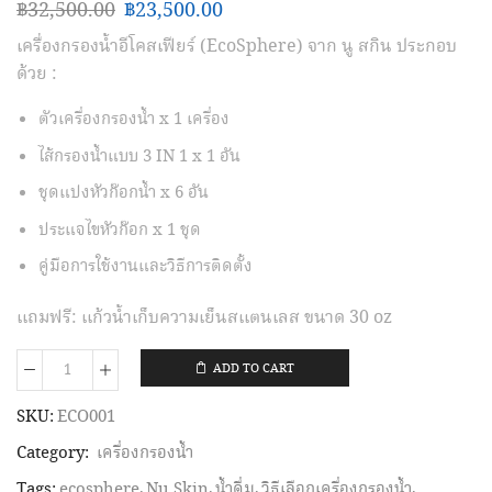
฿
32,500.00
฿
23,500.00
เครื่องกรองน้ำอีโคสเฟียร์ (EcoSphere) จาก นู สกิน ประกอบ
ด้วย :
ตัวเครื่องกรองน้ำ x 1 เครื่อง
ไส้กรองน้ำแบบ 3 IN 1 x 1 อัน
ชุดแปงหัวก๊อกน้ำ x 6 อัน
ประแจไขหัวก๊อก x 1 ชุด
คู่มือการใช้งานและวิธีการติดตั้ง
แถมฟรี: แก้วน้ำเก็บความเย็นสแตนเลส ขนาด 30 oz
ADD TO CART
เครื่อง
กรอง
SKU:
ECO001
น้ำ
Category:
เครื่องกรองน้ำ
อี
Tags:
ecosphere
,
Nu Skin
,
น้ำดื่ม
,
วิธีเลือกเครื่องกรองน้ำ
,