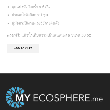
ชุดแปงหัวก๊อกน้ำ x 6 อัน
ประแจไขหัวก๊อก x 1 ชุด
คู่มือการใช้งานและวิธีการติดตั้ง
แถมฟรี: แก้วน้ำเก็บความเย็นสแตนเลส ขนาด 30 oz
ADD TO CART